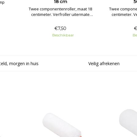
18 cm
5
omp
Twee componentenroller, maat 18
Twee componen
centimeter. Verfroller uitermate
centimeter. V
geschikt voor epoxy, polyester
geschikt voor
harsen, vloeibare kunststoffen en
harsen, vloeib
€7,50
€
roestwerende verven.
roestwer
Beschikbaar
Be
eld, morgen in huis
Veilig afrekenen