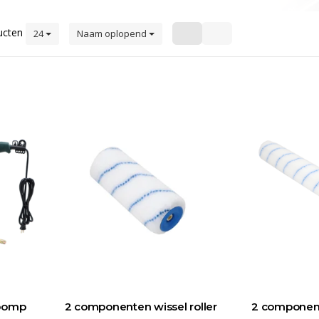
ucten
24
Naam oplopend
epomp
2 componenten wissel roller
2 component