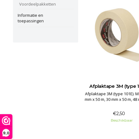
Voordeelpakketten
Informatie en
toepassingen
Afplaktape 3M (type 1
Afplaktape 3M (type 101E). Maten 18
mm x 50 m, 30 mm x 50 m, 48
m.
€2,50
Beschikbaar
9,0