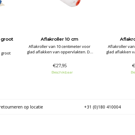
 groot
Aflakroller 10 cm
Aflakr
Aflakroller van 10 centimeter voor
Aflakroller va
glad aflakken van oppervlakten. De
glad aflakken v
 groot
roller is geschikt voor alle
roller is g
verfsoorten.
verf
€27,95
€
Beschikbaar
Be
retourneren op locatie
+31 (0)180 410004