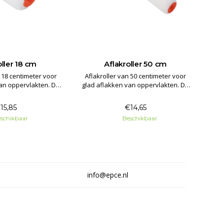
oller 18 cm
Aflakroller 50 cm
n 18 centimeter voor
Aflakroller van 50 centimeter voor
an oppervlakten. De
glad aflakken van oppervlakten. De
eschikt voor alle
roller is geschikt voor alle
soorten.
verfsoorten.
15,85
€14,65
schikbaar
Beschikbaar
info@epce.nl