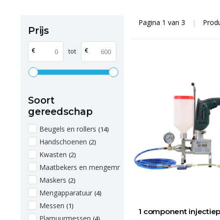
Pagina 1 van 3
|
Prod
Prijs
€
€
tot
Soort
gereedschap
Beugels en rollers
(14)
Handschoenen
(2)
Kwasten
(2)
Maatbekers en mengemmers
(1)
Maskers
(2)
Mengapparatuur
(4)
Messen
(1)
1 component injecti
Plamuurmessen
(4)