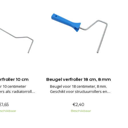
rfroller 10 cm
Beugel verfroller 18 cm, 8 mm
r 10 centimeter
Beugel voor 18 centimeter, 8 mm.
ers als: radiatorroller,
Geschikt voor structuurrollers en
lers, aflakrollers en
wissel verfrollers met een maat van
uurrollers.
18 cm en gat 8 mm.
€1,65
€2,40
schikbaar
Beschikbaar