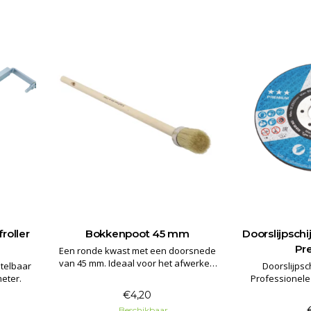
roller
Bokkenpoot 45 mm
Doorslijpschi
Pr
Een ronde kwast met een doorsnede
van 45 mm. Ideaal voor het afwerken
stelbaar
Doorslijpsc
van moeilijk bereikbare locaties met
meter.
Professionele 
verf of beits.
doorslijpen v
€4,20
PRE
Beschikbaar