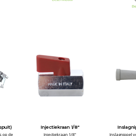
Be
spuit)
Injectiekraan 1/8"
Inslagn
s op de
Injectiekraan 1/8"
Inslagnippel v