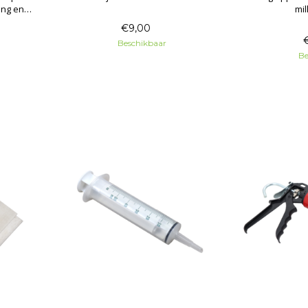
ang en
mil
.
€9,00
Beschikbaar
Be