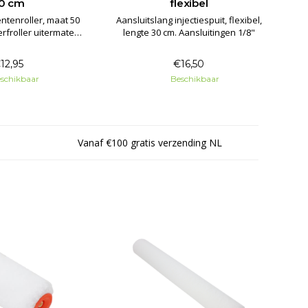
0 cm
flexibel
tenroller, maat 50
Aansluitslang injectiespuit, flexibel,
erfroller uitermate
lengte 30 cm. Aansluitingen 1/8"
 epoxy, polyester
are kunststoffen en
12,95
€16,50
ende verven.
schikbaar
Beschikbaar
Vanaf €100 gratis verzending NL