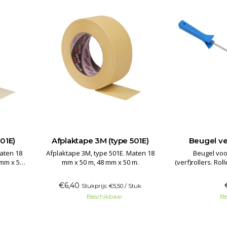
01E)
Afplaktape 3M (type 501E)
Beugel ve
Afplaktape 3M, type 501E. Maten 18
Beugel voo
 mm x 50
mm x 50 m, 48 mm x 50 m.
(verf)rollers. Roll
2 componentenrol
struct
€6,40
Stukprijs: €5,50 / Stuk
Beschikbaar
Be