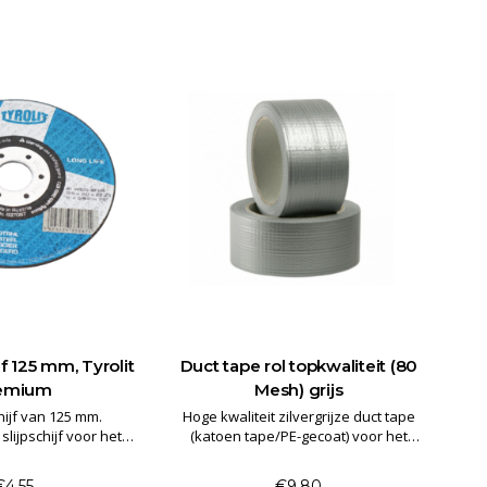
jf 125 mm, Tyrolit
Duct tape rol topkwaliteit (80
emium
Mesh) grijs
hijf van 125 mm.
Hoge kwaliteit zilvergrijze duct tape
slijpschijf voor het
(katoen tape/PE-gecoat) voor het
an staal. Kwaliteit
tijdelijk vastzetten van diverse
MIUM***.
materialen.
€4,55
€9,80