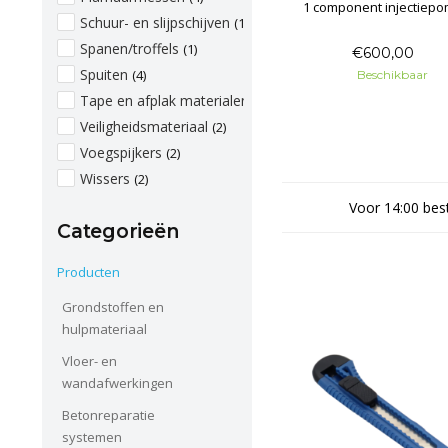
1 component injectiep
Schuur- en slijpschijven
(1)
Spanen/troffels
(1)
€600,00
Spuiten
(4)
Beschikbaar
Tape en afplak materialen
(3)
Veiligheidsmateriaal
(2)
Voegspijkers
(2)
Wissers
(2)
Voor 14:00 best
Categorieën
Producten
Grondstoffen en
hulpmateriaal
Vloer- en
wandafwerkingen
Betonreparatie
systemen