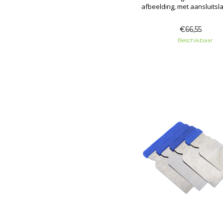
afbeelding, met aansluitsl
spuitkop bolkopnippel
€66,55
Beschikbaar