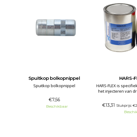
uit,
Spuitkop bolkopnippel
HARS-F
Spuitkop bolkopnippel
HARS-FLEX is specifie
het injecteren van d
xibel,
scheuren, welke onde
/8"
€7,56
lichte zettingen.
€13,31
Stukprijs: €
Beschikbaar
afdichting is elas
Beschi
beweging tot 
oorspronkelijke sch