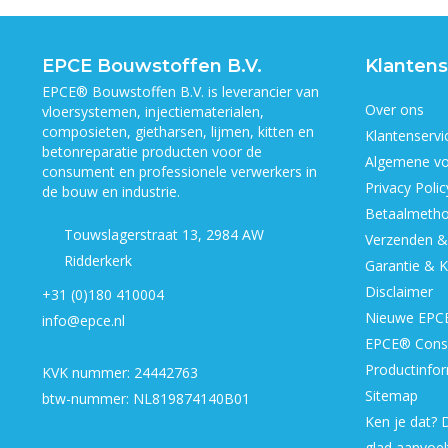
EPCE Bouwstoffen B.V.
Klantens
EPCE® Bouwstoffen B.V. is leverancier van
Over ons
vloersystemen, injectiematerialen,
composieten, gietharsen, lijmen, kitten en
Klantenservi
betonreparatie producten voor de
Algemene v
consument en professionele verwerkers in
Privacy Polic
de bouw en industrie.
Betaalmeth
Touwslagerstraat 13, 2984 AW
Verzenden &
Ridderkerk
Garantie & K
Disclaimer
+31 (0)180 410004
Nieuwe EPCE
info@epce.nl
EPCE® Cons
Productinfor
KVK nummer: 24442763
Sitemap
btw-nummer: NL819874140B01
Ken je dat? D
glad aanvoel