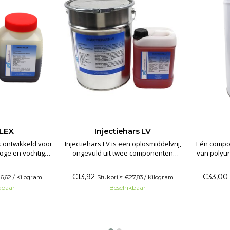
LEX
Injectiehars LV
k ontwikkeld voor
Injectiehars LV is een oplosmiddelvrij,
Eén compon
roge en vochtige
ongevuld uit twee componenten
van polyu
rhevig zijn aan
bestaand product, op basis van zeer
als tweed
 De verkregen
laag viskeuze gemodificeerde
onderga
€13,92
€33,00
26,62 / Kilogram
Stukprijs: €27,83 / Kilogram
tisch en staat
epoxyharsen.
Uitstekend 
kbaar
Beschikbaar
10% van de
van (erns
eurbreedte toe.