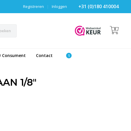
+31 (0)180 410004
Registreren
|
Inloggen
0
oeken
® Consument
Contact
AN 1/8"