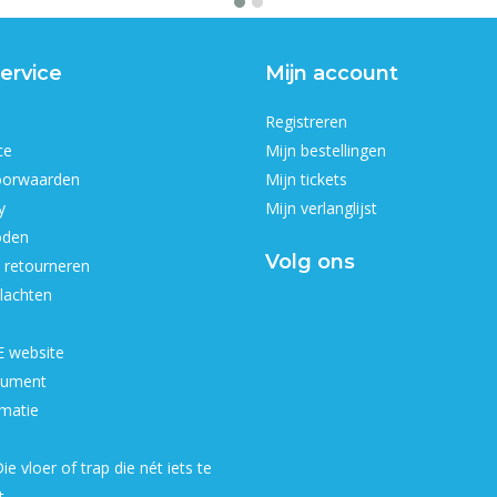
ervice
Mijn account
Registreren
ce
Mijn bestellingen
oorwaarden
Mijn tickets
y
Mijn verlanglijst
oden
Volg ons
 retourneren
lachten
 website
ument
matie
ie vloer of trap die nét iets te
t