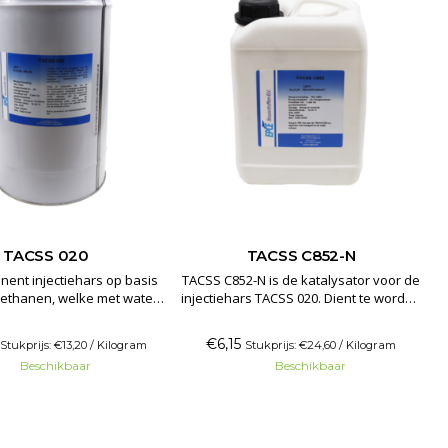
TACSS 020
TACSS C852-N
ent injectiehars op basis
TACSS C852-N is de katalysator voor de
rethanen, welke met water
injectiehars TACSS 020. Dient te worden
e component een reactie
toegevoegd in een percentage van 5-
at en een schuim vormt.
10%. De hoeveelheid katalysator
€6,15
Stukprijs: €13,20 / Kilogram
Stukprijs: €24,60 / Kilogram
geschikt voor het afdichten
bepaald de uiteindelijke
Beschikbaar
Beschikbaar
tig) stromende lekkages.
reactiesnelheid met water.