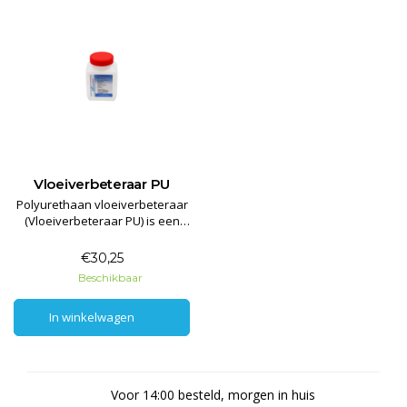
Vloeiverbeteraar PU
Polyurethaan vloeiverbeteraar
(Vloeiverbeteraar PU) is een
additief die de vloei van
polyurethaanhars
€30,25
gietsystemen verbeterd.
Beschikbaar
In winkelwagen
In winkelwagen
Voor 14:00 besteld, morgen in huis