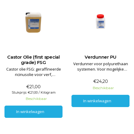
Castor Olie (first special
Verdunner PU
grade) FSG
Verdunner voor polyurethaan
Castor olie FSG: geraffineerde
systemen. Voor mogelijke
ricinusolie voor verf,
toepassing dient altijd de
kunststoffen, textiel en
technische datasheet van het
€24,20
smeermiddelen. Heldere
product geraadpleegd te
€21,00
Beschikbaar
kwaliteit. Morgen in huis.
worden. Toepassing is niet in
Stukprijs: €21,00 / Kilogram
alle gevallen mogelijk.
Beschikbaar
In winkelwagen
In winkelwagen
In winkelwagen
In winkelwagen