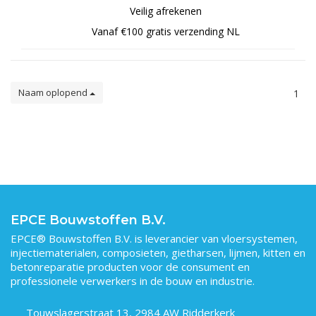
Veilig afrekenen
Vanaf €100 gratis verzending NL
Naam oplopend
1
EPCE Bouwstoffen B.V.
EPCE® Bouwstoffen B.V. is leverancier van vloersystemen,
injectiematerialen, composieten, gietharsen, lijmen, kitten en
betonreparatie producten voor de consument en
professionele verwerkers in de bouw en industrie.
Touwslagerstraat 13, 2984 AW Ridderkerk