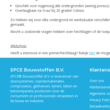
Geschikt voor nagenoeg alle ondergronden (weinig poreus
Overlaagbaar na 4 uur bij 20 graden Celsius
Zo hebben wij voor elke ondergrond en werksituatie verschille
gemaakt.
Mocht u zodoende vragen hebben over hechtlagen of de toepas
Webshop:
Heeft u interesse in een primer/hechtlaag? Bekijk
hier
de mogel
EPCE Bouwstoffen B.V.
Klantens
EPCE® Bouwstoffen B.V. is leverancier van
Over ons
vloersystemen, injectiematerialen,
composieten, gietharsen, lijmen, kitten en
Klantenservi
betonreparatie producten voor de
Algemene v
consument en professionele verwerkers in
Privacy Polic
de bouw en industrie.
Betaalmeth