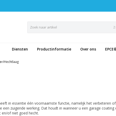
Z
Diensten
Productinformatie
Over ons
EPCE
er/Hechtlaag
eeft in essentie één voornaamste functie, namelijk het verbeteren o
e een zuigende werking. Dat houdt in wanneer u een garage coating d
t en/of niet goed hecht.