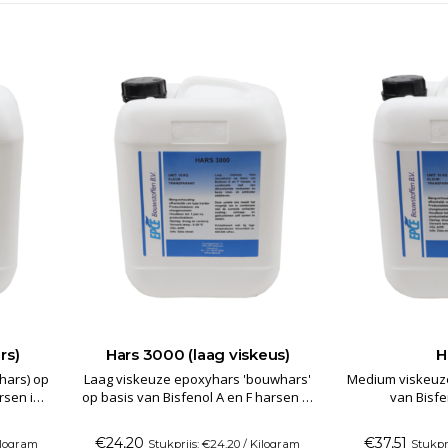
rs)
Hars 3000 (laag viskeus)
H
hars) op
Laag viskeuze epoxyhars 'bouwhars'
Medium viskeuze bas
rsen in
op basis van Bisfenol A en F harsen in
van Bisfe
ctionele
combinatie met een difunctionele
oplosmiddelv
i en
verdunner en basis vloei- en
uitgangspunt v
€24,20
€37,51
ilogram
Stukprijs: €24,20 / Kilogram
Stukpri