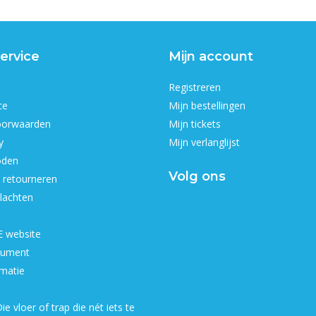
ervice
Mijn account
Registreren
ce
Mijn bestellingen
oorwaarden
Mijn tickets
y
Mijn verlanglijst
oden
Volg ons
 retourneren
lachten
 website
ument
matie
ie vloer of trap die nét iets te