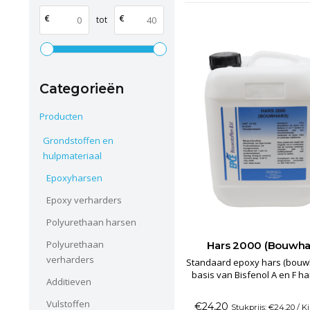
€
€
tot
Categorieën
Producten
Grondstoffen en
hulpmateriaal
Epoxyharsen
Epoxy verharders
Polyurethaan harsen
Polyurethaan
Hars 2000 (Bouwha
verharders
Standaard epoxy hars (bouw
basis van Bisfenol A en F ha
Additieven
combinatie met een monofun
verdunner en basis vloe
Vulstoffen
€24,20
Stukprijs: €24,20 / K