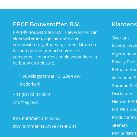
EPCE Bouwstoffen B.V.
Klantens
EPCE® Bouwstoffen B.V. is leverancier van
Over ons
vloersystemen, injectiematerialen,
composieten, gietharsen, lijmen, kitten en
Klantenservi
betonreparatie producten voor de
Algemene v
consument en professionele verwerkers in
Privacy Polic
de bouw en industrie.
Betaalmeth
Touwslagerstraat 13, 2984 AW
Verzenden &
Ridderkerk
Garantie & K
Disclaimer
+31 (0)180 410004
Nieuwe EPCE
info@epce.nl
EPCE® Cons
Productinfor
KVK nummer: 24442763
Sitemap
btw-nummer: NL819874140B01
Ken je dat? D