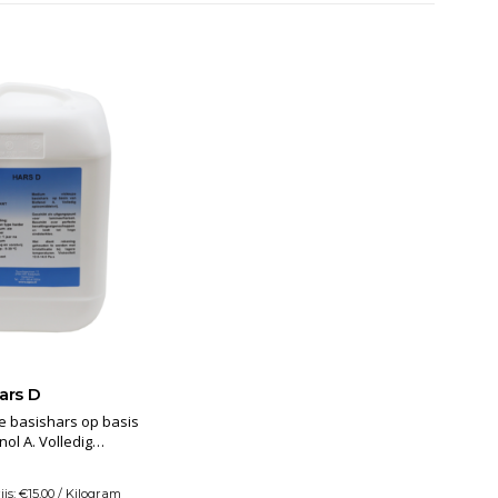
ars D
ishars op basis
nol A. Volledig
rij. Geschikt als
oor lamineerharsen.
js: €15,00 / Kilogram