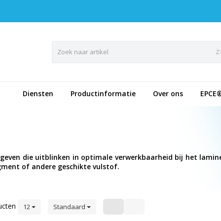
Z
Diensten
Productinformatie
Over ons
EPCE
even die uitblinken in optimale verwerkbaarheid bij het lamin
gment of andere geschikte vulstof.
ucten
12
Standaard