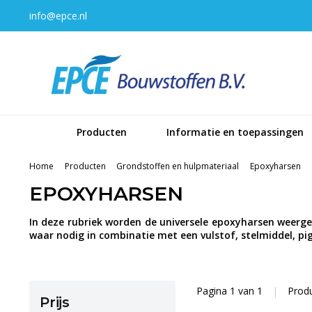
info@epce.nl
Producten
Informatie en toepassingen
Home
Producten
Grondstoffen en hulpmateriaal
Epoxyharsen
EPOXYHARSEN
In deze rubriek worden de universele epoxyharsen weergeg
waar nodig in combinatie met een vulstof, stelmiddel, pi
Pagina 1 van 1
|
Prod
Prijs