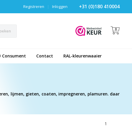
+31 (0)180 410004
Registreren
|
Inloggen
0
oeken
® Consument
Contact
RAL-kleurenwaaier
eren, lijmen, gieten, coaten, impregneren, plamuren. daar
1