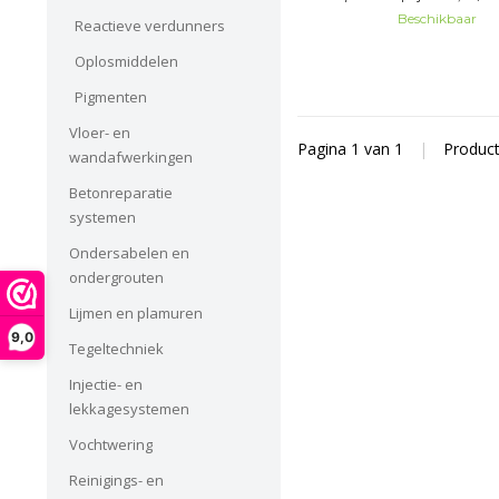
antikrater additieven
Beschikbaar
Reactieve verdunners
Oplosmiddelen
Pigmenten
Vloer- en
Pagina 1 van 1
|
Produc
wandafwerkingen
Betonreparatie
systemen
Ondersabelen en
ondergrouten
Lijmen en plamuren
9,0
Tegeltechniek
Injectie- en
lekkagesystemen
Vochtwering
Reinigings- en