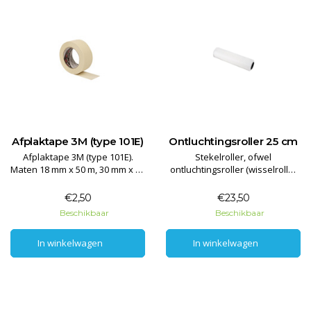
Afplaktape 3M (type 101E)
Ontluchtingsroller 25 cm
Afplaktape 3M (type 101E).
Stekelroller, ofwel
Maten 18 mm x 50 m, 30 mm x 50
ontluchtingsroller (wisselroller
m, 48 mm x 50 m.
zonder beugel) voor het
ontluchten/egaliseren van
€2,50
€23,50
(kunststof) gietvloeren.
Beschikbaar
Beschikbaar
In winkelwagen
In winkelwagen
In winkelwagen
In winkelwagen