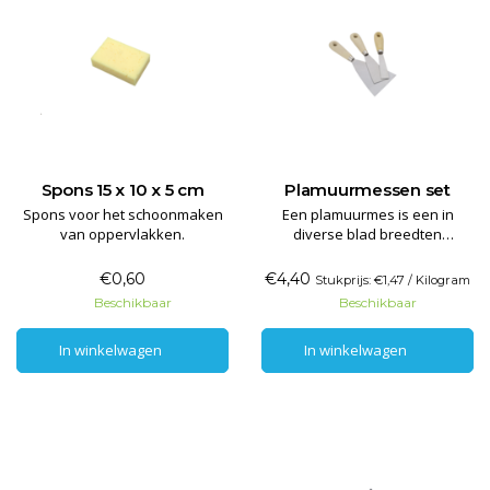
Spons 15 x 10 x 5 cm
Plamuurmessen set
Spons voor het schoonmaken
Een plamuurmes is een in
van oppervlakken.
diverse blad breedten
verkrijgbaar gereedschap voor
het aanbrengen van plamuur,
€0,60
€4,40
Stukprijs: €1,47 / Kilogram
vulmiddelen etc.
Beschikbaar
Beschikbaar
In winkelwagen
In winkelwagen
In winkelwagen
In winkelwagen