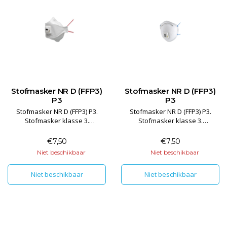
Stofmasker NR D (FFP3)
Stofmasker NR D (FFP3)
P3
P3
Stofmasker NR D (FFP3) P3.
Stofmasker NR D (FFP3) P3.
Stofmasker klasse 3.
Stofmasker klasse 3.
Opvouwbaar, per stuk in folie
Opvouwbaar, per stuk in folie
verpakt, snel op te zetten en
verpakt, snel op te zetten en
€7,50
€7,50
een hoogcomfort met een
een hoogcomfort met een
Niet beschikbaar
Niet beschikbaar
stoffilterklasse van P3!
stoffilterklasse van P3!
Niet beschikbaar
Niet beschikbaar