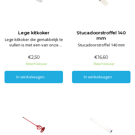
Lege kitkoker
Stucadoorstroffel 140
mm
Lege kitkoker die gemakkelijk te
vullen is met een van onze
Stucadoorstroffel 140 mm
producten.
€2,50
€16,60
Beschikbaar
Beschikbaar
In winkelwagen
In winkelwagen
In winkelwagen
In winkelwagen