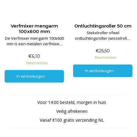
Verfmixer mengarm
Ontluchtingsroller 50 cm
100x600 mm
Stekelroller ofwel
De Verfmixer mengarm 100x600
ontluchtingsroller (wisselroller
mm is een metalen verfmixer.
zonder beugel) voor het
De verfmixer is geschikt voor
ontluchten/egaliseren van
€25,50
het mengen/mixen van dikke
(kunststof) gietvloeren.
€6,10
Beschikbaar
vloeibare producten en
Beschikbaar
poedervormige producten.
In winkelwagen
In winkelwagen
In winkelwagen
In winkelwagen
Voor 14:00 besteld, morgen in huis
Veilig afrekenen
Vanaf €100 gratis verzending NL