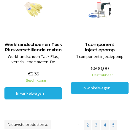
Werkhandschoenen Task
1 component
Plus verschillende maten
injectiepomp
Werkhandschoen Task Plus,
1 component injectiepomp
verschillende maten. De
handschoenen zijn 100%
€600,00
katoenen interlock handschoen
€2,35
Beschikbaar
met een gele nitril coating op de
Beschikbaar
palm.
In winkelwagen
In winkelwagen
In winkelwagen
In winkelwagen
Nieuwste producten
1
2
3
4
5