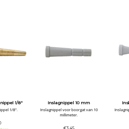
nippel 1/8"
Inslagnippel 10 mm
In
ippel 1/8".
Inslagnippel voor boorgat van 10
Inslagni
millimeter.
0
€3,45