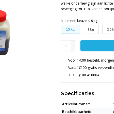
welke onderhevig zijn aan lichte 
beweging tot 10% van de oorspr
Maak een keuze:
0,5 kg
0,5 kg
1 kg
2,5 
+
T
-
Voor 14:00 besteld, morgen 
Vanaf €100 gratis verzendi
+31 (0)180 410004
Specificaties
Artikelnummer:
Beschikbaarheid: