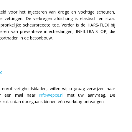
keld voor het injecteren van droge en vochtige scheuren,
e zettingen. De verkregen afdichting is elastisch en staat
ronkelijke scheurbreedte toe. Verder is de HARS-FLEX bij
cteren van preventieve injectieslangen, INFILTRA-STOP, die
tortnaden in de betonbouw.
X
en/of veiligheidsbladen, willen wij u graag verwijzen naar
ur een mail naar
info@epce.nl
met uw aanvraag. De
 zult u dan doorgaans binnen één werkdag ontvangen.