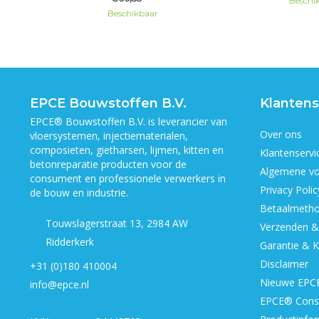
Beschi
Beschikbaar
EPCE Bouwstoffen B.V.
Klantens
EPCE® Bouwstoffen B.V. is leverancier van
Over ons
vloersystemen, injectiematerialen,
composieten, gietharsen, lijmen, kitten en
Klantenservi
betonreparatie producten voor de
Algemene v
consument en professionele verwerkers in
Privacy Polic
de bouw en industrie.
Betaalmeth
Touwslagerstraat 13, 2984 AW
Verzenden &
Ridderkerk
Garantie & K
Disclaimer
+31 (0)180 410004
Nieuwe EPCE
info@epce.nl
EPCE® Cons