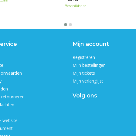
kbaar
Beschikbaar
ervice
Mijn account
Registreren
ce
Mijn bestellingen
oorwaarden
Mijn tickets
y
Mijn verlanglijst
oden
Volg ons
 retourneren
lachten
 website
ument