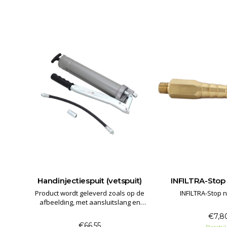
Handinjectiespuit (vetspuit)
INFILTRA-Stop 
r het
Product wordt geleverd zoals op de
INFILTRA-Stop n
 beton.
afbeelding, met aansluitslang en
 geen
spuitkop bolkopnippel.
€7,8
ur
€66,55