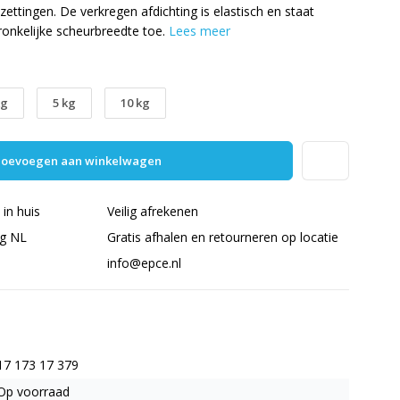
zettingen. De verkregen afdichting is elastisch en staat
onkelijke scheurbreedte toe.
Lees meer
kg
5 kg
10 kg
oevoegen aan winkelwagen
in huis
Veilig afrekenen
ng NL
Gratis afhalen en retourneren op locatie
info@epce.nl
17 173 17 379
Op voorraad