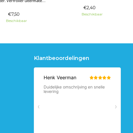
 uitermate
cm en gat 8 mm.
or epoxy, polyester harsen,
€2,40
bare kunststoffen en
€7,50
Beschikbaar
stwerende verven.
Beschikbaar
Klantbeoordelingen