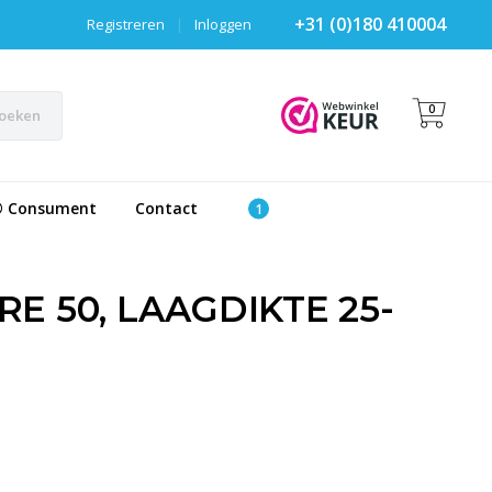
+31 (0)180 410004
Registreren
|
Inloggen
0
oeken
® Consument
Contact
E 50, LAAGDIKTE 25-