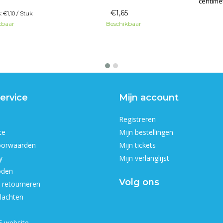
centimeter. Verfroller
d.
structuurrollers.
geschikt vo
€1,65
: €1,10 / Stuk
vloei
kbaar
Beschikbaar
roe
ervice
Mijn account
Registreren
ce
Mijn bestellingen
oorwaarden
Mijn tickets
y
Mijn verlanglijst
oden
Volg ons
 retourneren
lachten
 website