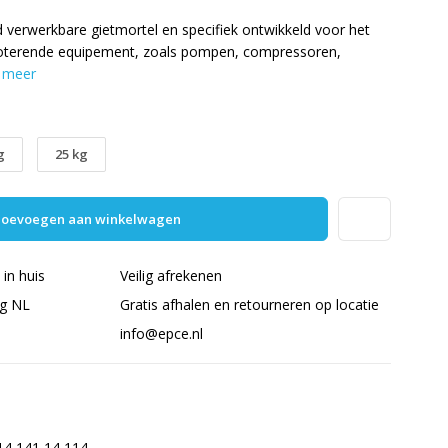
verwerkbare gietmortel en specifiek ontwikkeld voor het
roterende equipement, zoals pompen, compressoren,
 meer
g
25 kg
oevoegen aan winkelwagen
in huis
Veilig afrekenen
ng NL
Gratis afhalen en retourneren op locatie
info@epce.nl
14 141 14 114