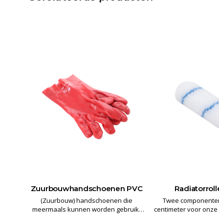
Zuurbouwhandschoenen PVC
Radiatorroll
rij,
(Zuurbouw) handschoenen die
Twee componenten 
enten
meermaals kunnen worden gebruikt
centimeter voor onz
ceerde
voor bescherming tegen chemicaliën
systemen, ook wel