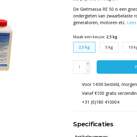
De Gietmassa RE 50 is een goed 
ondergieten van zwaarbelaste 
generatoren, motoren etc.
Lees
Maak een keuze:
2,5 kg
2,5 kg
5 kg
10 k
+
T
-
Voor 14:00 besteld, morgen 
Vanaf €100 gratis verzendi
+31 (0)180 410004
Specificaties
Artikelnummer: