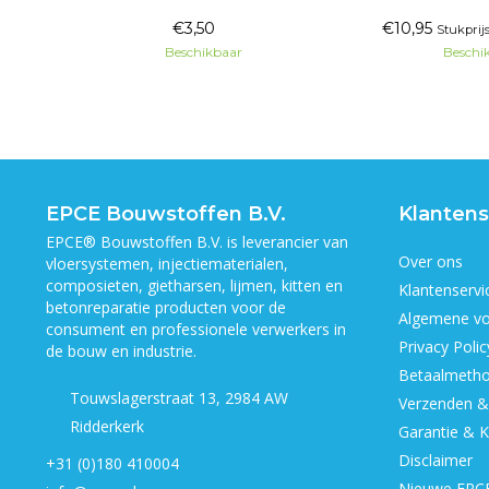
en hardnekkige materialen.
genoem
€3,50
€10,95
gram
Stukprijs
Beschikbaar
Beschi
EPCE Bouwstoffen B.V.
Klantens
EPCE® Bouwstoffen B.V. is leverancier van
Over ons
vloersystemen, injectiematerialen,
composieten, gietharsen, lijmen, kitten en
Klantenservi
betonreparatie producten voor de
Algemene v
consument en professionele verwerkers in
Privacy Polic
de bouw en industrie.
Betaalmeth
Touwslagerstraat 13, 2984 AW
Verzenden &
Ridderkerk
Garantie & K
Disclaimer
+31 (0)180 410004
Nieuwe EPCE