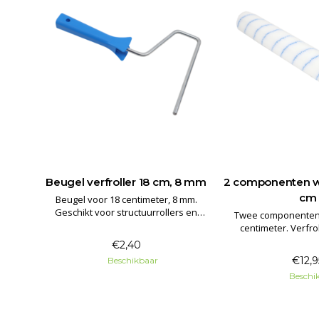
er 18
Beugel verfroller 18 cm, 8 mm
2 componenten wis
cm
Beugel voor 18 centimeter, 8 mm.
Geschikt voor structuurrollers en
t 18
Twee componentenr
wissel verfrollers met een maat van 18
centimeter. Verfro
cm en gat 8 mm.
harsen,
geschikt voor epoxy, 
€2,40
n
vloeibare kunst
€12,9
Beschikbaar
roestwerende
Beschi