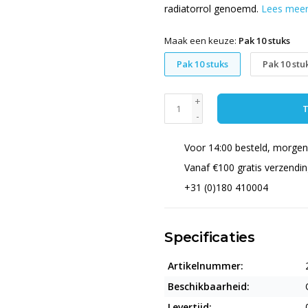
radiatorrol genoemd.
Lees mee
Maak een keuze:
Pak 10 stuks
Pak 10 stuks
Pak 10 stu
+
T
-
Voor 14:00 besteld, morgen 
Vanaf €100 gratis verzendi
+31 (0)180 410004
Specificaties
Artikelnummer:
Beschikbaarheid:
Levertijd: