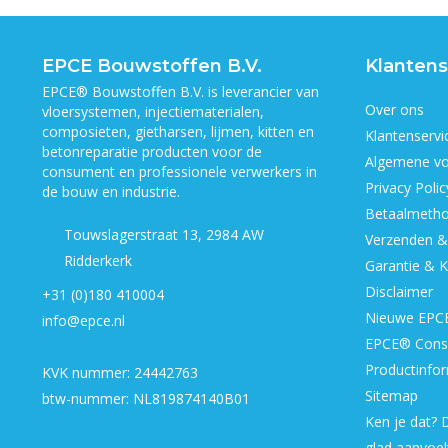
EPCE Bouwstoffen B.V.
Klantens
EPCE® Bouwstoffen B.V. is leverancier van
Over ons
vloersystemen, injectiematerialen,
composieten, gietharsen, lijmen, kitten en
Klantenservi
betonreparatie producten voor de
Algemene v
consument en professionele verwerkers in
Privacy Polic
de bouw en industrie.
Betaalmeth
Touwslagerstraat 13, 2984 AW
Verzenden &
Ridderkerk
Garantie & K
Disclaimer
+31 (0)180 410004
Nieuwe EPCE
info@epce.nl
EPCE® Cons
Productinfor
KVK nummer: 24442763
Sitemap
btw-nummer: NL819874140B01
Ken je dat? D
glad aanvoel