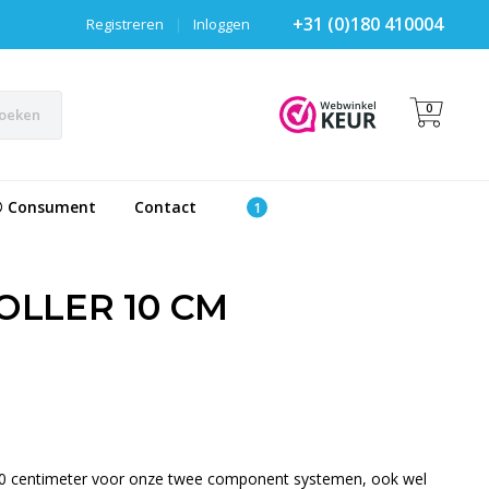
+31 (0)180 410004
Registreren
|
Inloggen
0
oeken
® Consument
Contact
LLER 10 CM
0 centimeter voor onze twee component systemen, ook wel