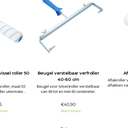
sel roller 50
Beugel verstelbaar verfroller
Af
40-60 cm
Aflakroller
aflakken va
oller, maat 50
Beugel voor (vloer)roller verstelbaar
geschik
ller uitermate
van 40 tot en met 60 centimeter.
polyester harsen,
stoffen en
5
€40,90
 verven.
kbaar
Beschikbaar