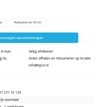
r
ks
Radiatorrol 10 cm
oevoegen aan winkelwagen
in huis
Veilig afrekenen
ng NL
Gratis afhalen en retourneren op locatie
info@epce.nl
27 271 10 129
Op voorraad
0 - 1 werkdagen