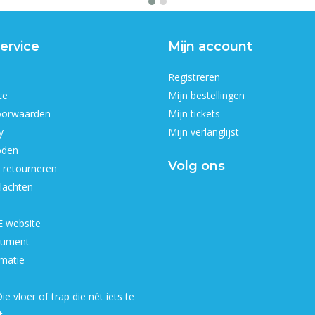
ervice
Mijn account
Registreren
ce
Mijn bestellingen
oorwaarden
Mijn tickets
y
Mijn verlanglijst
oden
Volg ons
 retourneren
lachten
 website
ument
matie
ie vloer of trap die nét iets te
t