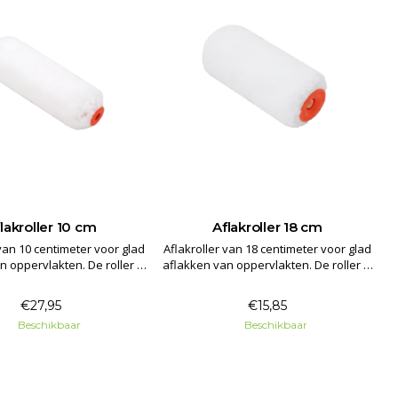
lakroller 10 cm
Aflakroller 18 cm
 van 10 centimeter voor glad
Aflakroller van 18 centimeter voor glad
A
n oppervlakten. De roller is
aflakken van oppervlakten. De roller is
a
t voor alle verfsoorten.
geschikt voor alle verfsoorten.
€27,95
€15,85
Beschikbaar
Beschikbaar