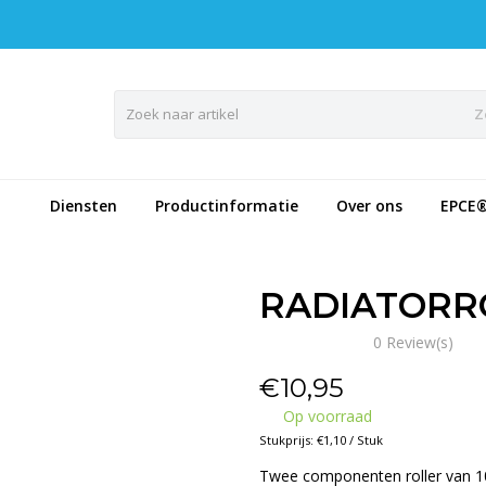
Z
Diensten
Productinformatie
Over ons
EPCE
RADIATORRO
0 Review(s)
€
10,95
Op voorraad
Stukprijs: €1,10 / Stuk
Twee componenten roller van 1