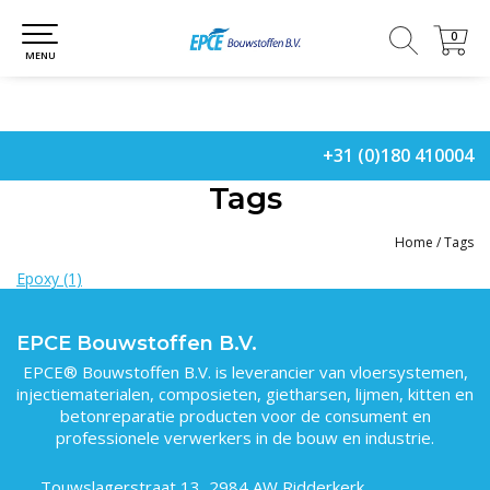
0
0
MENU
+31 (0)180 410004
Tags
Home
/
Tags
Epoxy
(1)
EPCE Bouwstoffen B.V.
EPCE® Bouwstoffen B.V. is leverancier van vloersystemen,
injectiematerialen, composieten, gietharsen, lijmen, kitten en
betonreparatie producten voor de consument en
professionele verwerkers in de bouw en industrie.
Touwslagerstraat 13, 2984 AW Ridderkerk