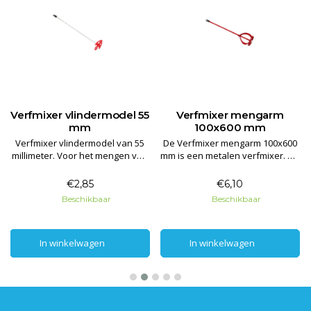
Verfmixer vlindermodel 55
Verfmixer mengarm
mm
100x600 mm
Verfmixer vlindermodel van 55
De Verfmixer mengarm 100x600
millimeter. Voor het mengen van
mm is een metalen verfmixer. De
verf, lijm, kalk en spatelmassa's.
verfmixer is geschikt voor het
Te gebruiken op
mengen/mixen van dikke
€2,85
€6,10
(accu)boormachine.
vloeibare producten en
Beschikbaar
Beschikbaar
poedervormige producten.
In winkelwagen
In winkelwagen
In winkelwagen
In winkelwagen