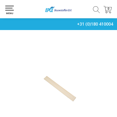
0
0
MENU
+31 (0)180 410004