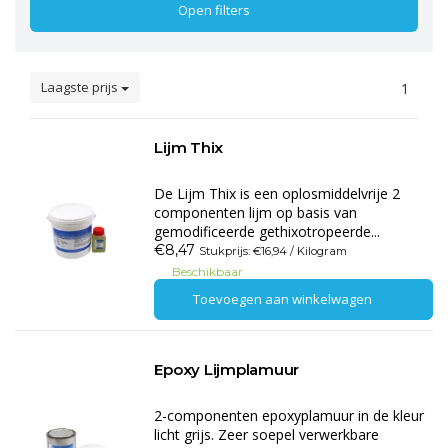
Open filters
Laagste prijs
1
Lijm Thix
De Lijm Thix is een oplosmiddelvrije 2
componenten lijm op basis van
gemodificeerde gethixotropeerde...
€8,47
Stukprijs: €16,94 / Kilogram
Beschikbaar
Toevoegen aan winkelwagen
Epoxy Lijmplamuur
2-componenten epoxyplamuur in de kleur
licht grijs. Zeer soepel verwerkbare