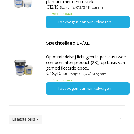
plamuur met een uitsteke...
€12,15
Stukprijs: €12,15 / Kilogram
Beschikbaar
Toevoegen aan winkelwagen
Spachtellaag EP/XL
Oplosmiddelvrij licht gevuld pasteus twee
componenten product (2K), op basis van
gemodificeerde epox...
€48,40
Stukprijs: €19,36 / Kilogram
Beschikbaar
Toevoegen aan winkelwagen
Laagste prijs
1