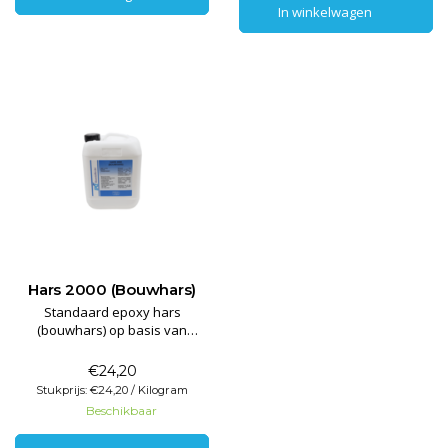
In winkelwagen
In winkelwagen
dient rekning gehouden te
combinatie met de correcte
worden met kristallis
verharder coating, schraap-
Hars 2000 (Bouwhars)
Standaard epoxy hars
(bouwhars) op basis van
Bisfenol A en F harsen in
combinatie met een
€24,20
monofunctionele verdunner en
Stukprijs: €24,20 / Kilogram
basis vloei en antikrater
Beschikbaar
additieven.