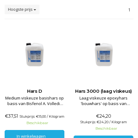
Hoogste prijs
1
Hars D
Hars 3000 (laag viskeus)
Medium viskeuze basishars op
Laag viskeuze epoxyhars
basis van Bisfenol A. Volledig
'bouwhars' op basis van
oplosmiddelvrij. Geschikt als
Bisfenol A en F harsen in
uitgangspunt voor
combinatie met een
€37,51
€24,20
Stukprijs: €15,00 / Kilogram
lamineerharsen. Beschikt over
difunctionele verdunner en
Stukprijs: €24,20 / Kilogram
Beschikbaar
perfecte
basis vloei- en antikrater
Beschikbaar
benattingseigenschappen en
additieven. Deze unieke mix
In winkelwagen
In winkelwagen
leidt tot hoge eindsterktes. Wel
maakt het mogelijk om in