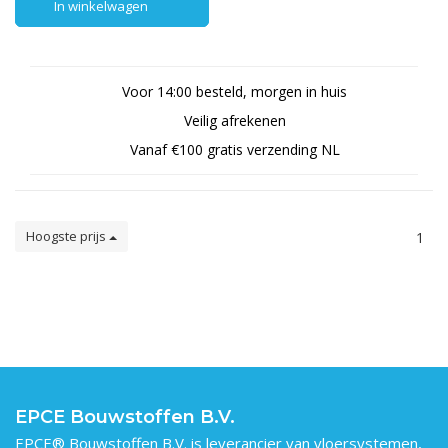
In winkelwagen
In winkelwagen
Voor 14:00 besteld, morgen in huis
Veilig afrekenen
Vanaf €100 gratis verzending NL
Hoogste prijs
1
EPCE Bouwstoffen B.V.
EPCE® Bouwstoffen B.V. is leverancier van vloersystemen,