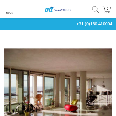
0
0
MENU
+31 (0)180 410004