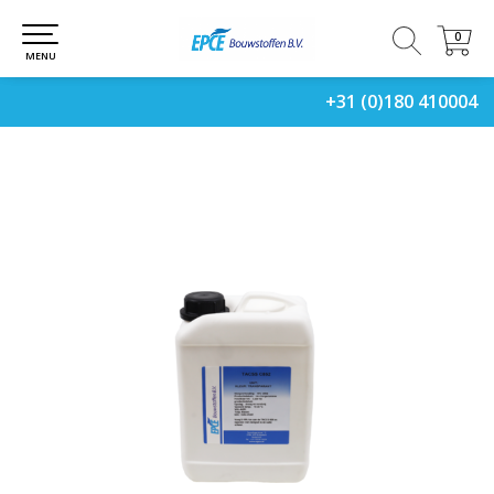
0
0
MENU
+31 (0)180 410004