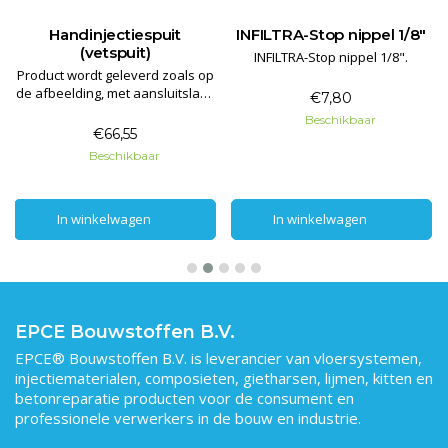
Handinjectiespuit
INFILTRA-Stop nippel 1/8"
(vetspuit)
INFILTRA-Stop nippel 1/8".
Product wordt geleverd zoals op
de afbeelding, met aansluitslang
€7,80
en spuitkop bolkopnippel.
Beschikbaar
€66,55
Beschikbaar
In winkelwagen
In winkelwagen
In winkelwagen
In winkelwagen
EPCE Bouwstoffen B.V.
EPCE® Bouwstoffen B.V. is leverancier van vloersystemen,
injectiematerialen, composieten, gietharsen, lijmen, kitten en
betonreparatie producten voor de consument en
professionele verwerkers in de bouw en industrie.