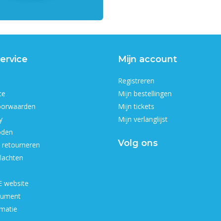
ervice
Mijn account
Registreren
ce
Mijn bestellingen
oorwaarden
Mijn tickets
y
Mijn verlanglijst
oden
Volg ons
 retourneren
lachten
 website
ument
matie