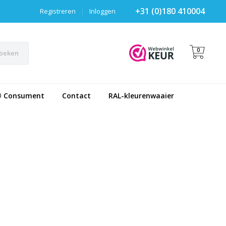
+31 (0)180 410004
Registreren
|
Inloggen
0
oeken
® Consument
Contact
RAL-kleurenwaaier