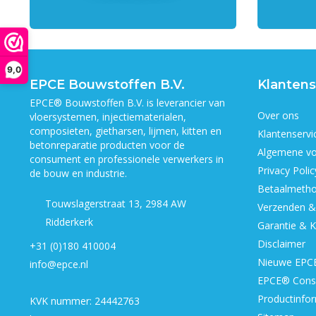
9,0
EPCE Bouwstoffen B.V.
Klantens
EPCE® Bouwstoffen B.V. is leverancier van
Over ons
vloersystemen, injectiematerialen,
composieten, gietharsen, lijmen, kitten en
Klantenservi
betonreparatie producten voor de
Algemene v
consument en professionele verwerkers in
Privacy Polic
de bouw en industrie.
Betaalmeth
Touwslagerstraat 13, 2984 AW
Verzenden &
Ridderkerk
Garantie & K
Disclaimer
+31 (0)180 410004
Nieuwe EPCE
info@epce.nl
EPCE® Cons
Productinfor
KVK nummer: 24442763