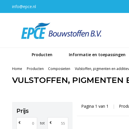
info@epce.nl
Producten
Informatie en toepassingen
Home
Producten
Composieten
Vulstoffen, pigmenten en additie
VULSTOFFEN, PIGMENTEN 
Pagina 1 van 1
|
Prod
Prijs
€
€
tot