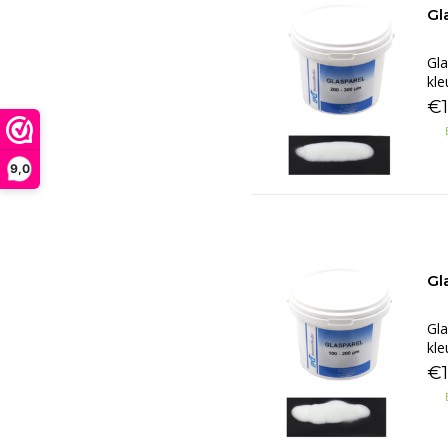
Gl
Gla
kle
€
9,0
Gl
Gla
kle
€