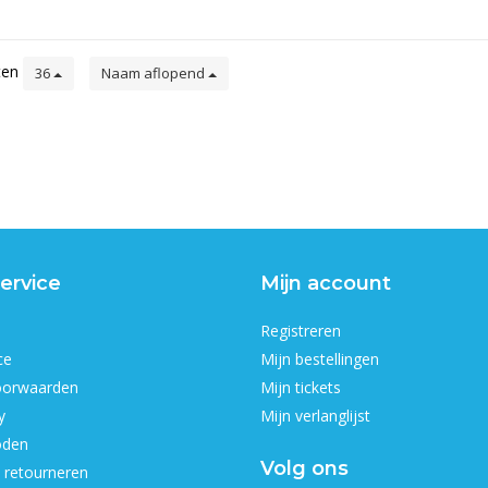
ten
36
Naam aflopend
ervice
Mijn account
Registreren
ce
Mijn bestellingen
oorwaarden
Mijn tickets
y
Mijn verlanglijst
oden
Volg ons
 retourneren