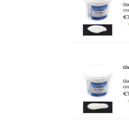
Gla
coa
€
Gl
Gla
coa
€