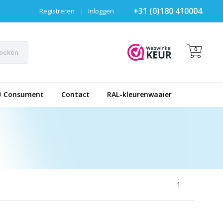
+31 (0)180 410004
Registreren
|
Inloggen
0
oeken
® Consument
Contact
RAL-kleurenwaaier
1