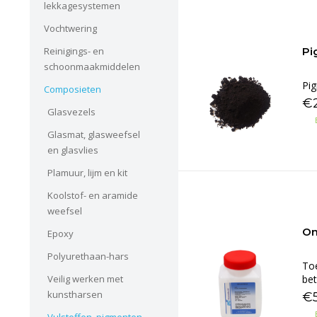
lekkagesystemen
Vochtwering
Reinigings- en
Pi
schoonmaakmiddelen
Pig
Composieten
€
Glasvezels
Glasmat, glasweefsel
en glasvlies
Plamuur, lijm en kit
Koolstof- en aramide
weefsel
On
Epoxy
Polyurethaan-hars
Toe
Veilig werken met
bet
kunstharsen
€5