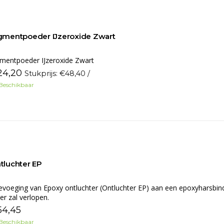
gmentpoeder IJzeroxide Zwart
mentpoeder IJzeroxide Zwart
24,20
Stukprijs: €48,40 /
Beschikbaar
tluchter EP
voeging van Epoxy ontluchter (Ontluchter EP) aan een epoxyharsbindm
er zal verlopen.
4,45
Beschikbaar