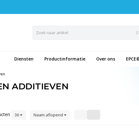
Z
Diensten
Productinformatie
Over ons
EPCE
ven
EN ADDITIEVEN
ucten
36
Naam aflopend