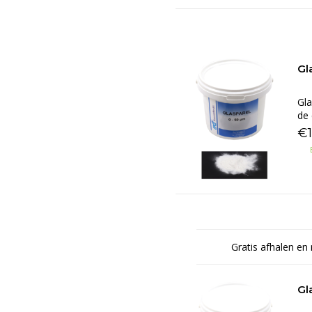
Gl
Gla
de 
€1
Gratis afhalen en 
Gl