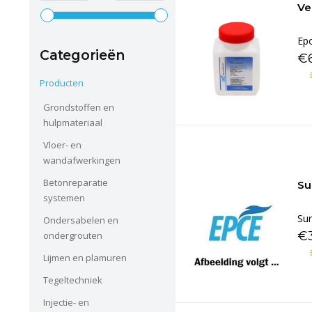
Ve
Epo
Categorieën
€
Producten
Grondstoffen en
hulpmateriaal
Vloer- en
wandafwerkingen
Betonreparatie
Su
systemen
Sur
Ondersabelen en
€
ondergrouten
Lijmen en plamuren
Tegeltechniek
Injectie- en